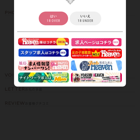
PHOTO
写メ日記
はい
いいえ
18 OVER
18 UNDER
VOICE
つぶやき
LETTER
お礼の手紙
REVIEW
お客様クチコミ