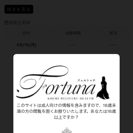
続きを見る
週間出勤表
日付
出勤時間
状況
----
08/10(月)
----
----
08/11(火)
----
----
08/12(水)
----
----
08/13(木)
----
----
08/14(金)
----
このサイトは成人向けの情報を含みますので、18歳未
----
08/15(土)
----
満の方の閲覧を固くお断りいたします。あなたは18歳
以上ですか？
----
08/16(日)
----
これ以降の出勤予定はありません