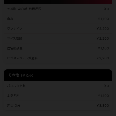
天神町･中心部･桟橋近辺
￥0
山水
￥1,100
ワンナイン
￥2,200
マイス高知
￥2,200
自宅出張費
￥1,100
ビジネスホテル派遣料
￥2,200
その他
(税込み)
パネル指名料
￥0
本指名料
￥1,100
延長10分
￥3,300