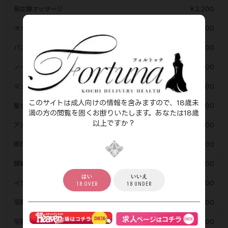
前立腺マッサージ
￥2,200
オナニー鑑賞
￥2,200
パンツ持ち帰り
￥2,200
ノーパンノーブラ
￥2,200
マットプレイ
￥3,300
このサイトは成人向けの情報を含みますので、18歳未
聖水
￥3,300
満の方の閲覧を固くお断りいたします。あなたは18歳
以上ですか？
アナル舐め
￥3,300
即尺
￥3,300
顔射(ラスト枠限定)
￥4,400
はい
いいえ
イラマチオ
￥4,400
18 OVER
18 UNDER
写真撮影(顔なし)
￥3,300
写真撮影(顔あり)
￥5,500