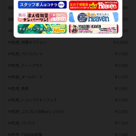
動画撮影(顔なし)
￥6,600
動画撮影(顔あり)
￥8,800
AF
￥11,000
M性感_特得オプション
￥3,300
M性感_ペニスバンド
￥1,100
M性感_ディープキス
￥1,100
M性感_オールヌード
￥1,100
M性感_素股
￥1,100
M性感_トリップスキンフェラ
￥1,100
M性感_コスプレ(自前orレンタル)
￥1,100
M性感_パンスト
￥1,100
M性感_TENGA各種
￥1,100