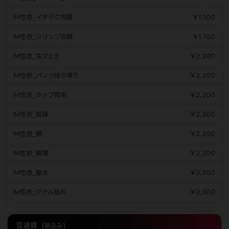
M性感_イチジク浣腸
￥1,100
M性感_シリンジ浣腸
￥1,100
M性感_生フェラ
￥2,200
M性感_パンツ持ち帰り
￥2,200
M性感_ラップ拘束
￥2,200
M性感_緊縛
￥2,200
M性感_鞭
￥2,200
M性感_蝋燭
￥2,200
M性感_聖水
￥3,300
M性感_アナル舐め
￥3,300
交通費
(税込み)