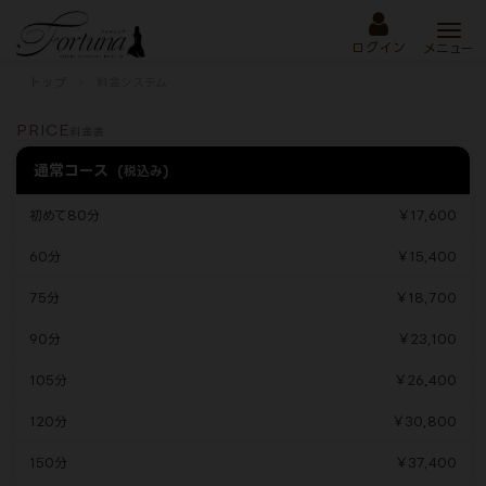
Togg
navi
ログイン
メニュー
トップ
料金システム
PRICE
料金表
通常コース
(税込み)
初めて80分
￥17,600
60分
￥15,400
75分
￥18,700
90分
￥23,100
105分
￥26,400
120分
￥30,800
150分
￥37,400